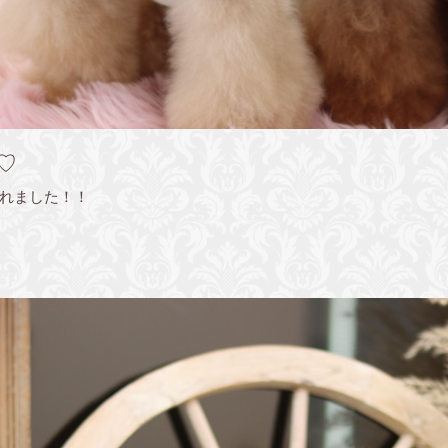
♡
れました！！