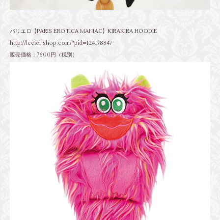
パリエロ【PARIS EROTICA MANIAC】KIRAKIRA HOODIE
http://leciel-shop.com/?pid=124178847
販売価格：7600円（税別）