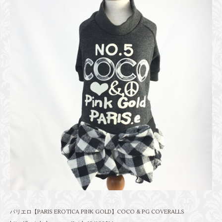
パリエロ【PARIS EROTICA PINK GOLD】COCO & PG COVERALLS