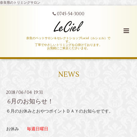
奈良県のトリミングサロン
0745-54-3000
奈良のペットサロン＆セレクトショップLeciel（ルシェル）で
す。
丁寧でやさしいトリミングを心掛けております。
お気軽にご来店くださいませ。
NEWS
2018
06
04 19:31
/
/
6月のお知らせ！
６月のお休みとおやつポイントＤＡＹのお知らせです。
お休み
毎週日曜日