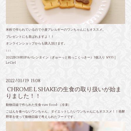
米粉で作られているので小麦アレルギーのワンちゃんにもオススメ。
プレゼントにも喜ばれますよ！！
オンラインショップからも購入頂けます。
↓↓↓
2022BONRUPAバレンタイン（ぎゅーっと抱っこくっきー）3個入り ¥935 |
LeCiel
2022
01
19 15:08
/
/
CHROME L SHAKEの生食の取り扱いが始ま
りました！！
動物目線で作られた生食-raw food-（冷凍）
ごはんを食べないワンちゃん、ダイエットしたいワンちゃんにもオススメ！！発酵
野草を使って動物目線で考えられたフードです。