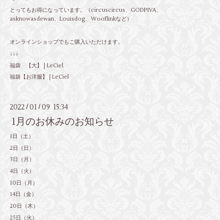
とってもお得になっています。（circuscircus、GODPIVA、
asknowasdewan、Louisdog、Wooflinkなど）
オンラインショップでもご購入いただけます。
↓↓↓
福袋 【大】 | LeCiel
福袋【お洋服】 | LeCiel
2022
01
09 15:34
/
/
1月のお休みのお知らせ
1日（土）
2日（日）
3日（月）
4日（火）
10日（月）
14日（金）
20日（木）
25日（火）