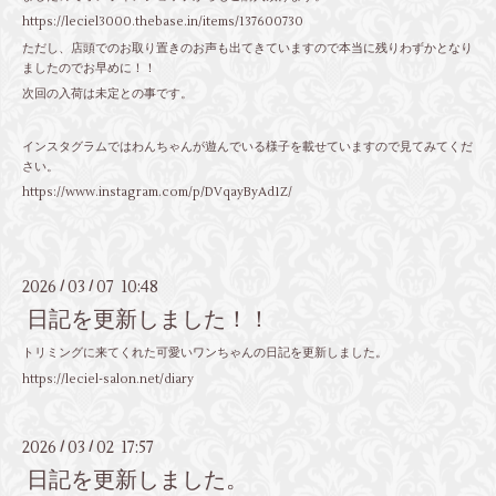
https://leciel3000.thebase.in/items/137600730
ただし、店頭でのお取り置きのお声も出てきていますので本当に残りわずかとなり
ましたのでお早めに！！
次回の入荷は未定との事です。
インスタグラムではわんちゃんが遊んでいる様子を載せていますので見てみてくだ
さい。
https://www.instagram.com/p/DVqayByAd1Z/
2026
03
07 10:48
/
/
日記を更新しました！！
トリミングに来てくれた可愛いワンちゃんの日記を更新しました。
https://leciel-salon.net/diary
2026
03
02 17:57
/
/
日記を更新しました。