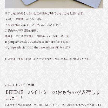
サプリを始めるきっかけはこの悩みが1番ではないかなと思います。
涙やけ、皮膚炎、かゆみ、湿疹。
そんなお悩みのあるワンちゃんにオススメです。
天然由来の和漢植物を使用。
地膚子、エビスグサ種子、金銀花、ハトムギ、蒲公英
15g
https://leciel3000.thebase.in/items/135661839
45g
https://leciel3000.thebase.in/items/135662279
お店では、実際にお試しいただけますので気になる方はご来店ください。
2026
03
10 13:08
/
/
BITEME バイトミーのおもちゃが入荷しま
した！！
日本でも人気の韓国メーカーBITEMEバイトミーから新しいおもちゃが入荷しまし