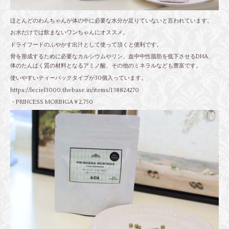
ほとんどのわんちゃんが体の中に必要な水分が足りていないと言われています。
お水だけでは飲まないワンちゃんにオススメ。
ドライフードのふやかす出汁として使って頂くと便利です。
骨を形成するために必要なカルシウムやリン、血中中性脂肪を低下させるDHA、
体のたんぱく質の材料となるアミノ酸、その他のミネラルなども豊富です。
使いやすいティーパックタイプが30個入っています。
https://leciel3000.thebase.in/items/138824270
・PRINCESS MORINGA￥2,750