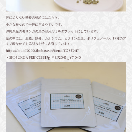
体に足りない栄養の補給にはこちら。
小さな粒なので手軽に与えやすいです。
沖縄県産のモリンガの葉の部分だけをタブレットにしています。
葉の中には、亜鉛、鉄分、カルシウム、ビタミン全般、ポリフェノール、19種のア
ミノ酸なかでもGABAを特に含有しています。
https://leciel3000.thebase.in/items/137853417
・SKIN LIKE A PRINCESS15g ￥3,52045g￥7,040