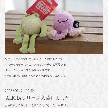
なが～い足が可愛いボールの入ったおもちゃです。
パステルカラーのカエルとタコの色合いも可愛いです。
オンラインショップから購入可能です。
https://leciel3000.thebase.in/items/135662279
2026
03
24 10:32
/
/
ALICIAシリーズ入荷しました。
お店に新しく取り扱いをすることになった『ALICIA』