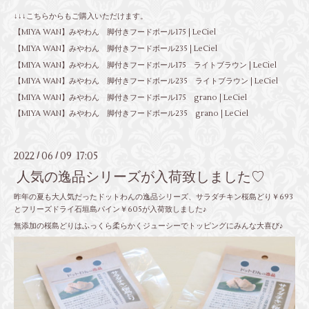
↓↓↓こちらからもご購入いただけます。
【MIYA WAN】みやわん 脚付きフードボール175 | LeCiel
【MIYA WAN】みやわん 脚付きフードボール235 | LeCiel
【MIYA WAN】みやわん 脚付きフードボール175 ライトブラウン | LeCiel
【MIYA WAN】みやわん 脚付きフードボール235 ライトブラウン | LeCiel
【MIYA WAN】みやわん 脚付きフードボール175 grano | LeCiel
【MIYA WAN】みやわん 脚付きフードボール235 grano | LeCiel
2022
06
09 17:05
/
/
人気の逸品シリーズが入荷致しました♡
昨年の夏も大人気だったドットわんの逸品シリーズ、サラダチキン桜島どり￥693
とフリーズドライ石垣島パイン￥605が入荷致しました♪
無添加の桜島どりはふっくら柔らかくジューシーでトッピングにみんな大喜び♪