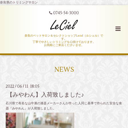
奈良県のトリミングサロン
0745-54-3000
奈良のペットサロン＆セレクトショップLeciel（ルシェル）で
す。
丁寧でやさしいトリミングを心掛けております。
お気軽にご来店くださいませ。
NEWS
2022
06
11 18:05
/
/
【みやわん】入荷致しました♪
石川県で有名な山中漆の漆器メーカーさんが作った人同じ基準で作られた安全な食
器『みやわん』が入荷致しました。