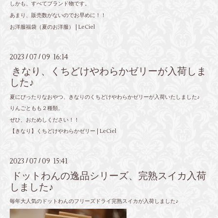
しかも、すべてブランド物です。
あまり、販売数がないのでお早めに！！
お洋服福袋（夏のお洋服） | LeCiel
2023
07
09 16:14
/
/
きなり、くちどけやわらかゼリーが入荷しま
した♪
夏にぴったりなおやつ、きなりのくちどけやわらかゼリーが入荷いたしました♪
りんごともも２種類。
ぜひ、おためしください！！
【きなり】くちどけやわらかゼリー | LeCiel
2023
07
09 15:41
/
/
ドットわんの逸品シリーズ、完熟スイカ入荷
しました♪
毎年大人気のドットわんのフリーズドライ完熟スイカが入荷しました♪