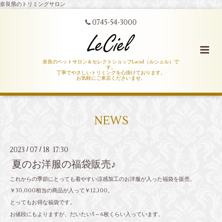
奈良県のトリミングサロン
0745-54-3000
奈良のペットサロン＆セレクトショップLeciel（ルシェル）で
す。
丁寧でやさしいトリミングを心掛けております。
お気軽にご来店くださいませ。
NEWS
2023
07
18 17:30
/
/
夏のお洋服の福袋販売♪
これからの季節にとっても着やすい涼感加工のお洋服が入った福袋を販売。
￥30,000相当の商品が入って￥12,100。
とってもお得な福袋です。
お値段にもよりますが、だいたい5～6枚くらい入っています。