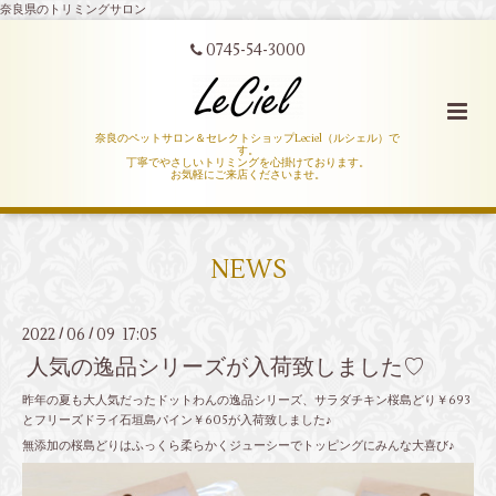
奈良県のトリミングサロン
0745-54-3000
奈良のペットサロン＆セレクトショップLeciel（ルシェル）で
す。
丁寧でやさしいトリミングを心掛けております。
お気軽にご来店くださいませ。
NEWS
2022
06
09 17:05
/
/
人気の逸品シリーズが入荷致しました♡
昨年の夏も大人気だったドットわんの逸品シリーズ、サラダチキン桜島どり￥693
とフリーズドライ石垣島パイン￥605が入荷致しました♪
無添加の桜島どりはふっくら柔らかくジューシーでトッピングにみんな大喜び♪