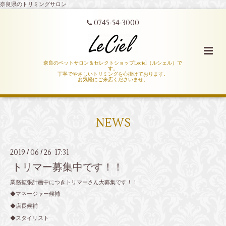
奈良県のトリミングサロン
0745-54-3000
奈良のペットサロン＆セレクトショップLeciel（ルシェル）で
す。
丁寧でやさしいトリミングを心掛けております。
お気軽にご来店くださいませ。
NEWS
2019
06
26 17:31
/
/
トリマー募集中です！！
業務拡張計画中につきトリマーさん大募集です！！
◆マネージャー候補
◆店長候補
◆スタイリスト