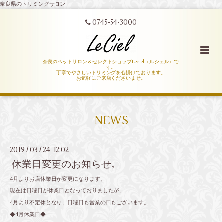
奈良県のトリミングサロン
0745-54-3000
奈良のペットサロン＆セレクトショップLeciel（ルシェル）で
す。
丁寧でやさしいトリミングを心掛けております。
お気軽にご来店くださいませ。
NEWS
2019
03
24 12:02
/
/
休業日変更のお知らせ。
4月よりお店休業日が変更になります。
現在は日曜日が休業日となっておりましたが、
4月より不定休となり、日曜日も営業の日もございます。
◆4月休業日◆