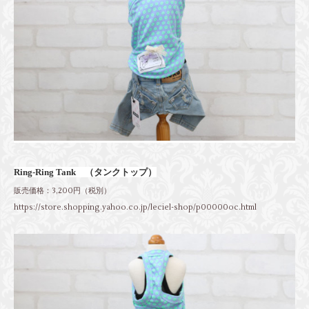
Ring-Ring Tank （タンクトップ）
販売価格：3,200円（税別）
https://store.shopping.yahoo.co.jp/leciel-shop/p00000oc.html