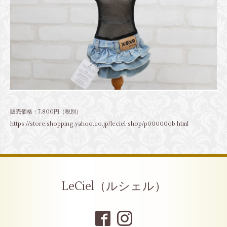
販売価格：7,800円（税別）
https://store.shopping.yahoo.co.jp/leciel-shop/p00000ob.html
LeCiel（ルシェル）