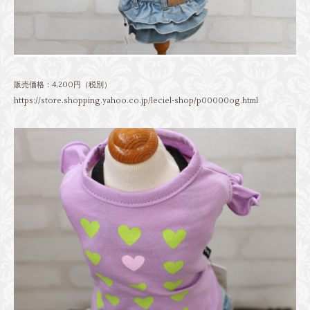
販売価格：4,200円（税別）
https://store.shopping.yahoo.co.jp/leciel-shop/p00000og.html