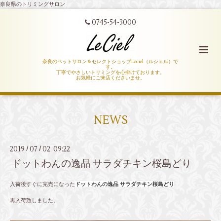
奈良県のトリミングサロン
0745-54-3000
奈良のペットサロン＆セレクトショップLeciel（ルシェル）で
す。
丁寧でやさしいトリミングを心掛けております。
お気軽にご来店くださいませ。
NEWS
2019
07
02 09:22
/
/
ドットわんの逸品 サラダチキン桜島どり
入荷後すぐに完売になった
ドットわんの逸品 サラダチキン桜島どり
再入荷致しました。