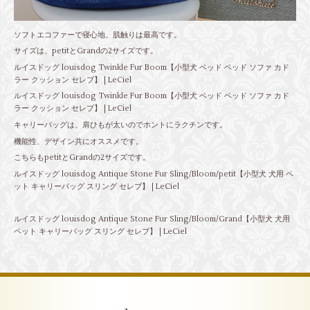
ソフトエコファーで寝心地、肌触りは最高です。
サイズは、petitとGrandの2サイズです。
ルイスドッグ louisdog Twinkle Fur Boom【小型犬 ベッド ベッド ソファ カド
ラー クッション セレブ】 | LeCiel
ルイスドッグ louisdog Twinkle Fur Boom【小型犬 ベッド ベッド ソファ カド
ラー クッション セレブ】 | LeCiel
キャリーバッグは、肩ひもが太いのでホントにラクチンです。
機能性、デザイン共にオススメです。
こちらもpetitとGrandの2サイズです。
ルイスドッグ louisdog Antique Stone Fur Sling/Bloom/petit【小型犬 犬用 ペ
ット キャリーバッグ スリング セレブ】 | LeCiel
ルイスドッグ louisdog Antique Stone Fur Sling/Bloom/Grand【小型犬 犬用
ペット キャリーバッグ スリング セレブ】 | LeCiel