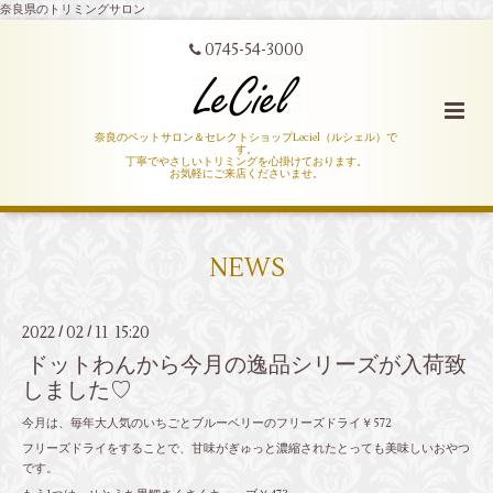
奈良県のトリミングサロン
0745-54-3000
奈良のペットサロン＆セレクトショップLeciel（ルシェル）で
す。
丁寧でやさしいトリミングを心掛けております。
お気軽にご来店くださいませ。
NEWS
2022
02
11 15:20
/
/
ドットわんから今月の逸品シリーズが入荷致
しました♡
今月は、毎年大人気のいちごとブルーベリーのフリーズドライ￥572
フリーズドライをすることで、甘味がぎゅっと濃縮されたとっても美味しいおやつ
です。