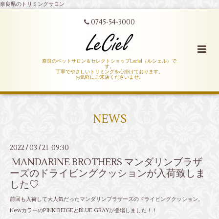
奈良県のトリミングサロン
0745-54-3000
奈良のペットサロン＆セレクトショップLeciel（ルシェル）で
す。
丁寧でやさしいトリミングを心掛けております。
お気軽にご来店くださいませ。
NEWS
2022
03
21 09:30
/
/
MANDARINE BROTHERS マンダリンブラザ
ーズのドライビングクッションが入荷致しま
した♡
前回も入荷して大人気だったマンダリンブラザーズのドライビングクッション。
NewカラーのPINK BEIGEとBLUE GRAYが登場しました！！