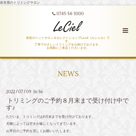
奈良県のトリミングサロン
0745-54-3000
奈良のペットサロン＆セレクトショップLeciel（ルシェル）で
す。
丁寧でやさしいトリミングを心掛けております。
お気軽にご来店くださいませ。
NEWS
2022
07
09 16:56
/
/
トリミングのご予約８月末まで受け付け中で
す♪
ただいま、トリミングは8月末までを受け付けております。
犬種によっては空きが厳しくなってきています。
お早目のご予約を宜しくお願いいたします。