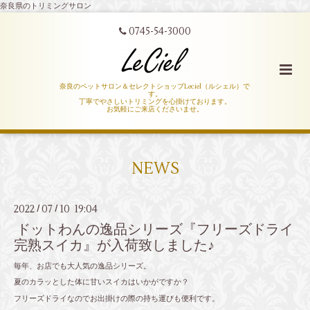
奈良県のトリミングサロン
0745-54-3000
奈良のペットサロン＆セレクトショップLeciel（ルシェル）で
す。
丁寧でやさしいトリミングを心掛けております。
お気軽にご来店くださいませ。
NEWS
2022
07
10 19:04
/
/
ドットわんの逸品シリーズ『フリーズドライ
完熟スイカ』が入荷致しました♪
毎年、お店でも大人気の逸品シリーズ。
夏のカラッとした体に甘いスイカはいかがですか？
フリーズドライなのでお出掛けの際の持ち運びも便利です。