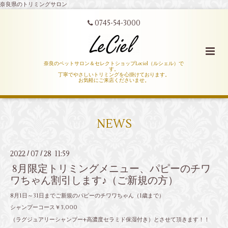
奈良県のトリミングサロン
0745-54-3000
奈良のペットサロン＆セレクトショップLeciel（ルシェル）で
す。
丁寧でやさしいトリミングを心掛けております。
お気軽にご来店くださいませ。
NEWS
2022
07
28 11:59
/
/
8月限定トリミングメニュー、パピーのチワ
ワちゃん割引します♪（ご新規の方）
8月1日～31日までご新規のパピーのチワワちゃん（1歳まで）
シャンプーコース￥3,000
（ラグジュアリーシャンプー+高濃度セラミド保湿付き）とさせて頂きます！！