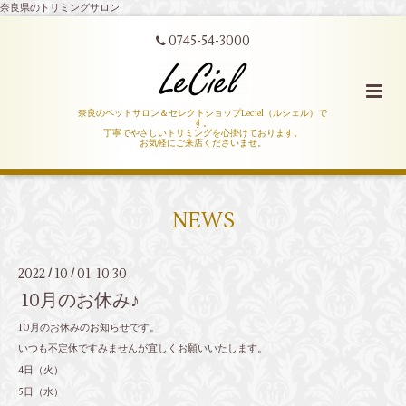
奈良県のトリミングサロン
0745-54-3000
奈良のペットサロン＆セレクトショップLeciel（ルシェル）で
す。
丁寧でやさしいトリミングを心掛けております。
お気軽にご来店くださいませ。
NEWS
2022
10
01 10:30
/
/
10月のお休み♪
10月のお休みのお知らせです。
いつも不定休ですみませんが宜しくお願いいたします。
4日（火）
5日（水）