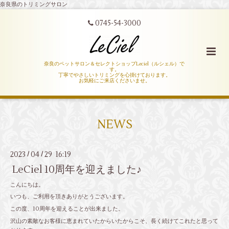
奈良県のトリミングサロン
0745-54-3000
奈良のペットサロン＆セレクトショップLeciel（ルシェル）で
す。
丁寧でやさしいトリミングを心掛けております。
お気軽にご来店くださいませ。
NEWS
2023
04
29 16:19
/
/
LeCiel 10周年を迎えました♪
こんにちは。
いつも、ご利用を頂きありがとうございます。
この度、10周年を迎えることが出来ました。
沢山の素敵なお客様に恵まれていたからいたからこそ、長く続けてこれたと思って