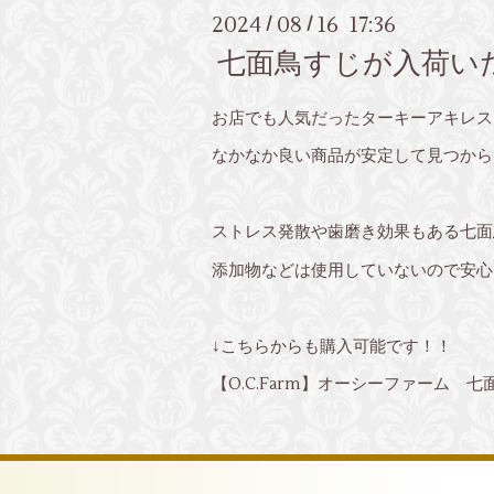
2024
08
16 17:36
/
/
七面鳥すじが入荷い
お店でも人気だったターキーアキレス
なかなか良い商品が安定して見つから
ストレス発散や歯磨き効果もある七面
添加物などは使用していないので安心
↓こちらからも購入可能です！！
【O.C.Farm】オーシーファーム 七面鳥す