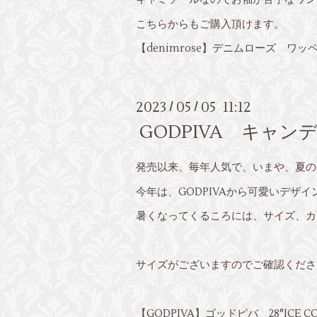
こちらからもご購入頂けます。
【denimrose】デニムローズ ワッペン
2023
05
05 11:12
/
/
GODPIVA キャ
発売以来、毎年人気で、いまや、夏の
今年は、GODPIVAから可愛いデザ
暑くなってくるころには、サイズ、カ
サイズがございますのでご確認くださ
【GODPIVA】ゴッドピバ 28°ICE C