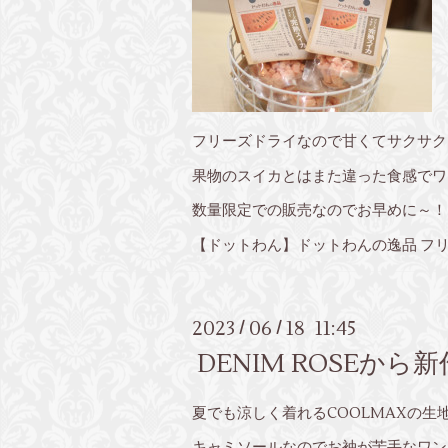
フリーズドライなので甘くてサクサク
果物のスイカとはまた違った食感でワ
数量限定での販売なのでお早めに～！
【ドットわん】ドットわんの逸品 フリーズ
2023
06
18 11:45
/
/
DENIM ROSEか
夏でも涼しく着れるCOOLMAXの
キャミソールなのでお袖が苦手なワン