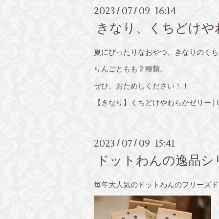
2023
07
09 16:14
/
/
きなり、くちどけや
夏にぴったりなおやつ、きなりのくち
りんごともも２種類。
ぜひ、おためしください！！
【きなり】くちどけやわらかゼリー | Le
2023
07
09 15:41
/
/
ドットわんの逸品シ
毎年大人気のドットわんのフリーズド